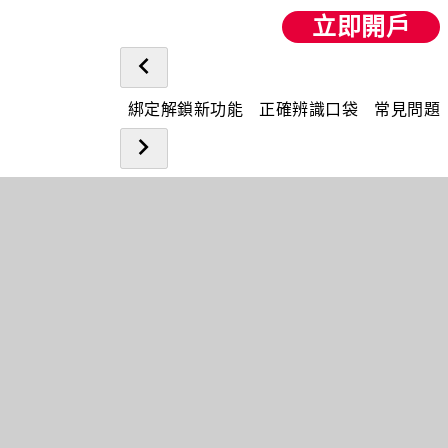
立即開戶
綁定解鎖新功能
正確辨識口袋
常見問題