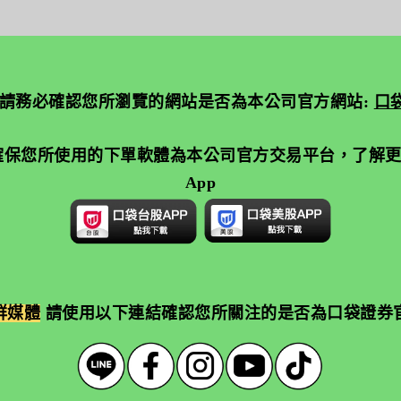
請務必確認您所瀏覽的網站是否為本公司官方網站:
口
保您所使用的下單軟體為本公司官方交易平台，了解更
App
群媒體
請使用以下連結確認您所關注的是否為口袋證券